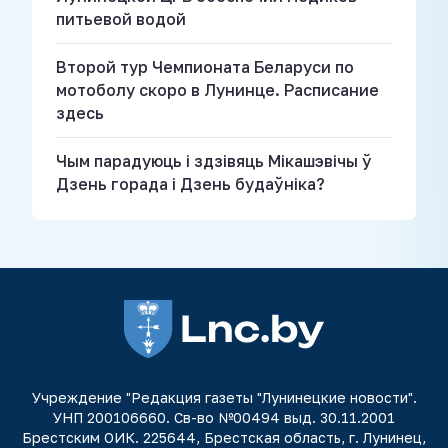
питьевой водой
Второй тур Чемпионата Беларуси по
мотоболу скоро в Лунинце. Расписание
здесь
Чым парадуюць і здзівяць Мікашэвічы ў
Дзень горада і Дзень будаўніка?
Учреждение "Редакция газеты "Лунинецкие новости".
УНП 200106660. Св-во №00494 выд. 30.11.2001
Брестским ОИК. 225644, Брестская область, г. Лунинец,