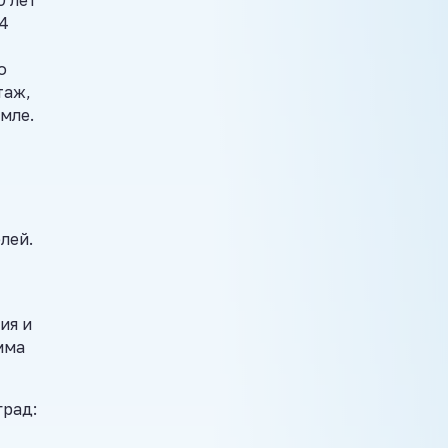
 4
о
таж,
мле.
лей.
ия и
мма
град: