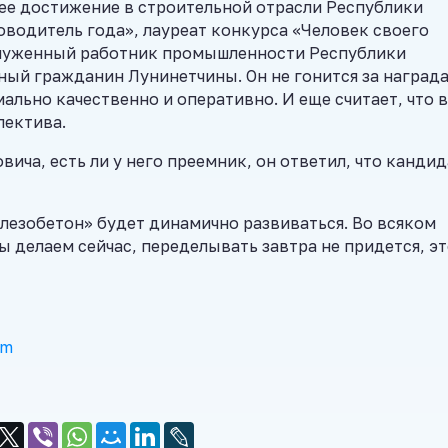
шее достижение в строительной отрасли Республики
оводитель года», лауреат конкурса «Человек своего
аслуженный работник промышленности Республики
ный гражданин Лунинетчины. Он не гонится за наград
льно качественно и оперативно. И еще считает, что 
лектива.
вича, есть ли у него преемник, он ответил, что канди
елезобетон» будет динамично развиваться. Во всяком
 мы делаем сейчас, переделывать завтра не придется, э
am