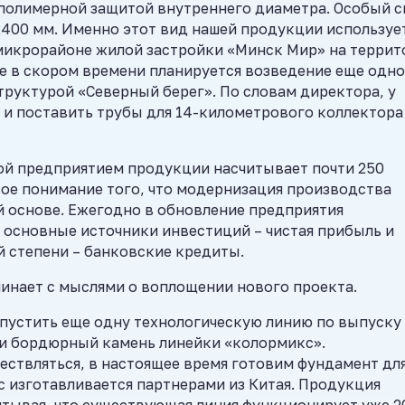
с полимерной защитой внутреннего диаметра. Особый 
400 мм. Именно этот вид нашей продукции используе
 микрорайоне жилой застройки «Минск Мир» на террит
е в скором времени планируется возведение еще одно
руктурой «Северный берег». По словам директора, у
е и поставить трубы для 14-километрового коллектора
ой предприятием продукции насчитывает почти 250
кое понимание того, что модернизация производства
 основе. Ежегодно в обновление предприятия
 основные источники инвестиций – чистая прибыль и
й степени – банковские кредиты.
чинает с мыслями о воплощении нового проекта.
запустить еще одну технологическую линию по выпуску
 и бордюрный камень линейки «колормикс».
ствляться, в настоящее время готовим фундамент дл
с изготавливается партнерами из Китая. Продукция
итывая, что существующая линия функционирует уже 2