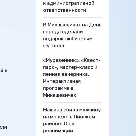
к административной
ответственности
В Микашевичах на День
города сделали
подарок любителям
футбола
«Муравейник», «Квест-
парк», мастер-класс и
й и
пенная вечеринка.
Интерактивная
программа в
Микашевичах
Машина сбила мужчину
на мопеде в Пинском
районе. Он в
или
реанимации