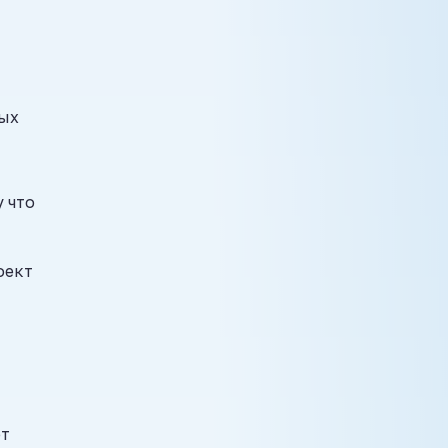
ных
 что
оект
от