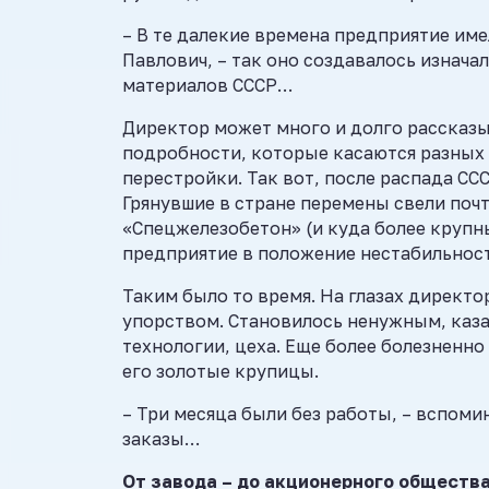
– В те далекие времена предприятие име
Павлович, – так оно создавалось изнач
материалов СССР…
Директор может много и долго рассказ
подробности, которые касаются разных 
перестройки. Так вот, после распада ССС
Грянувшие в стране перемены свели поч
«Спецжелезобетон» (и куда более крупн
предприятие в положение нестабильност
Таким было то время. На глазах директо
упорством. Становилось ненужным, каза
технологии, цеха. Еще более болезненно 
его золотые крупицы.
– Три месяца были без работы, – вспомин
заказы…
От завода – до акционерного обществ