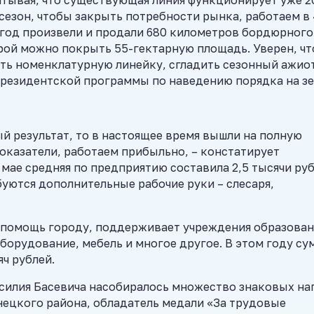
 сезон, чтобы закрыть потребности рынка, работаем в
 год произвели и продали 680 километров бордюрного
орой можно покрыть 55-гектарную площадь. Уверен, чт
ить номенклатурную линейку, сгладить сезонный ажио
президентской программы по наведению порядка на зе
й результат, то в настоящее время вышли на полную
казатели, работаем прибыльно, – констатирует
 мае средняя по предприятию составила 2,5 тысячи руб
буются дополнительные рабочие руки – слесаря,
 помощь городу, поддерживает учреждения образован
борудование, мебель и многое другое. В этом году су
ч рублей.
асилия Басевича насобиралось множество знаковых на
нецкого района, обладатель медали «За трудовые