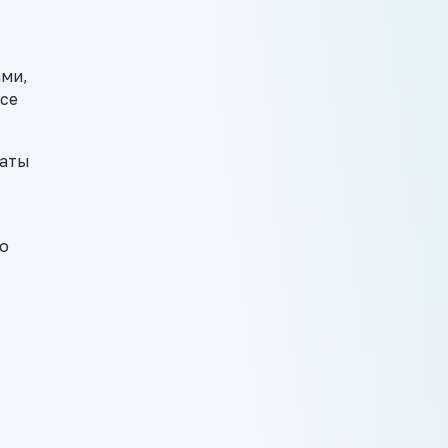
ами,
все
даты
то