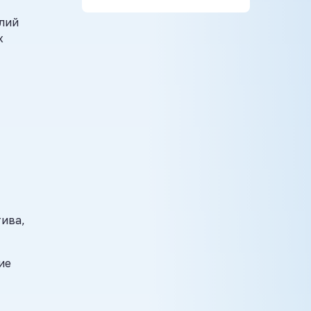
илий
х
тива,
ие