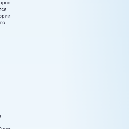
спрос
тся
ории
го
я
0 лет