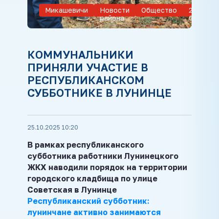
Микашевичи
Новости
Общество
2025 - Г
района
благоус
КОММУНАЛЬНИКИ
ПРИНЯЛИ УЧАСТИЕ В
РЕСПУБЛИКАНСКОМ
СУББОТНИКЕ В ЛУНИНЦЕ
25.10.2025 10:20
В рамках республиканского
субботника р
аботники Лунинецкого
ЖКХ н
аводили порядок на территории
городского кладбища по улице
Советская в Лунинце
Республиканский субботник:
лунинчане активно занимаются