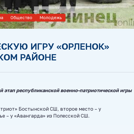
на
Общество
Молодежь
СКУЮ ИГРУ «ОРЛЕНОК»
КОМ РАЙОНЕ
й этап республиканской военно-патриотической игры
триот» Бостынской СШ, второе место – у
е – у «Авангарда» из Полесской СШ.