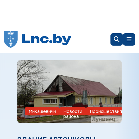
Микашевичи
Новости
Происшествия
района