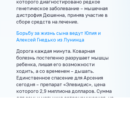
которого диагностировано редкое
генетическое заболевание – мышечная
дистрофия Дюшенна, приняв участие в
сборе средств на лечение.
Борьбу за жизнь сына ведут Юлия и
Алексей Гнедько из Лунинца
Дорога каждая минута. Коварная
болезнь постепенно разрушает мышцы
ребенка, лишая его возможности
ходить, а со временем – дышать.
Единственное спасение для Арсения
сегодня – препарат «Элевидис», цена
которого 2,9 миллиона долларов. Сумма
для семьи мальчика астрономическая, но
все вместе мы сможем спасти ребенка.
Воспитанники детской студии
«Светлячок» и их родители,
присоединившись к акции по сбору