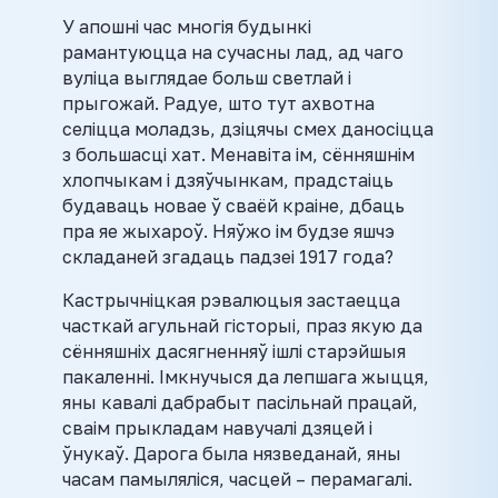
У апошні час многія будынкі
рамантуюцца на сучасны лад, ад чаго
вуліца выглядае больш светлай і
прыгожай. Радуе, што тут ахвотна
селіцца моладзь, дзіцячы смех даносіцца
з большасці хат. Менавіта ім, сённяшнім
хлопчыкам і дзяўчынкам, прадстаіць
будаваць новае ў сваёй краіне, дбаць
пра яе жыхароў. Няўжо ім будзе яшчэ
складаней згадаць падзеі 1917 года?
Кастрычніцкая рэвалюцыя застаецца
часткай агульнай гісторыі, праз якую да
сённяшніх дасягненняў ішлі старэйшыя
пакаленні. Імкнучыся да лепшага жыцця,
яны кавалі дабрабыт пасільнай працай,
сваім прыкладам навучалі дзяцей і
ўнукаў. Дарога была нязведанай, яны
часам памыляліся, часцей – перамагалі.