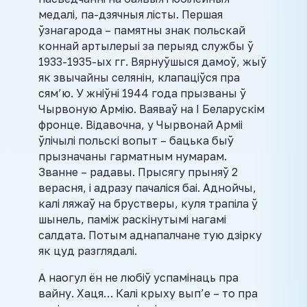
медалі, па-дзячныя лісты. Першая
ўзнагарода – памятны знак польскай
коннай артылерыі за перыяд службы ў
1933-1935-ых гг. Вярнуўшыся дамоў, жыў
як звычайны селянін, клапаціўся пра
сям’ю. У жніўні 1944 года прызваны ў
Чырвоную Армію. Ваяваў на І Беларускім
фронце. Відавочна, у Чырвонай Арміі
ўлічылі польскі вопыт – бацька быў
прызначаны гарматным нумарам.
Званне – радавы. Прысягу прыняў 2
верасня, і адразу пачаліся баі. Аднойчы,
калі ляжаў на брустверы, куля трапіла ў
шынель, паміж раскінутымі нагамі
салдата. Потым аднапалчане тую дзірку
як цуд разглядалі.
А наогул ён не любіў успамінаць пра
вайну. Хаця… Калі крыху вып’е – то пра