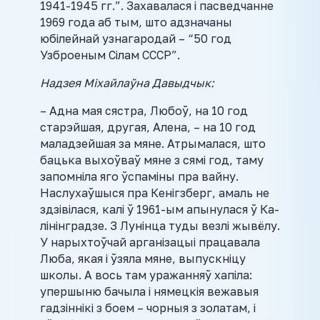
1941-1945 гг.”. Захавалася і пасведчанне
1969 года аб тым, што адзначаны
юбілейнай узнагародай – “50 год
Узброеным Сілам СССР”.
Надзея Міхайлаўна Давыдчык:
– Адна мая сястра, Любоў, на 10 год
старэйшая, другая, Алена, – на 10 год
маладзейшая за мяне. Атрымалася, што
бацька выхоўваў мяне з сямі год, таму
запомніла яго ўспаміны пра вайну.
Наслухаўшыся пра Кенігзберг, амаль не
здзівілася, калі ў 1961-ым апынулася ў Ка-
лінінградзе. З Лунінца туды везлі жывёлу.
У нарыхтоўчай арганізацыі працавала
Люба, якая і ўзяла мяне, выпускніцу
школы. А вось там уражанняў хапіла:
упершыню бачыла і нямецкія вежавыя
гадзіннікі з боем – чорныя з золатам, і