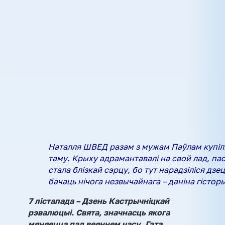
Наталля ШВЕД разам з мужам Паўлам купілі
таму. Крыху адрамантавалі на свой лад, па
стала блізкай сэрцу, бо тут нарадзіліся дзец
бачаць нічога незвычайнага – даніна гісторы
7 лістапада – Дзень Кастрычніцкай
рэвалюцыі. Свята, значнасць якога
мяняецца пад веяннем часу. Гэта