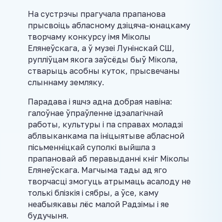
На сустрэчы прагучала прапанова
прысвоіць абласному дзіцяча-юнацкаму
творчаму конкурсу імя Міколы
Елянеўскага, а ў музеі Лунінскай СШ,
рупліўцам якога заўсёды быў Мікола,
стварыць асобны куток, прысвечаны
слыннаму земляку.
Парадава і яшчэ адна добрая навіна:
галоўнае ўпраўленне ідэалагічнай
работы, культуры і па справах моладзі
аблвыканкама па ініцыятыве абласной
пісьменніцкай суполкі выйшла з
прапановай аб перавыданні кніг Міколы
Елянеўскага. Магчыма тады ад яго
творчасці змогуць атрымаць асалоду не
толькі блізкія і сябры, а ўсе, каму
неабыякавы лёс малой Радзімы і яе
будучыня.