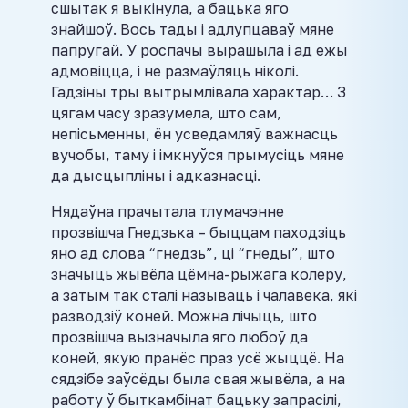
сшытак я выкінула, а бацька яго
знайшоў. Вось тады і адлупцаваў мяне
папругай. У роспачы вырашыла і ад ежы
адмовіцца, і не размаўляць ніколі.
Гадзіны тры вытрымлівала характар… З
цягам часу зразумела, што сам,
непісьменны, ён усведамляў важнасць
вучобы, таму і імкнуўся прымусіць мяне
да дысцыпліны і адказнасці.
Нядаўна прачытала тлумачэнне
прозвішча Гнедзька – быццам паходзіць
яно ад слова “гнедзь”, ці “гнеды”, што
значыць жывёла цёмна-рыжага колеру,
а затым так сталі называць і чалавека, які
разводзіў коней. Можна лічыць, што
прозвішча вызначыла яго любоў да
коней, якую пранёс праз усё жыццё. На
сядзібе заўсёды была свая жывёла, а на
работу ў быткамбінат бацьку запрасілі,