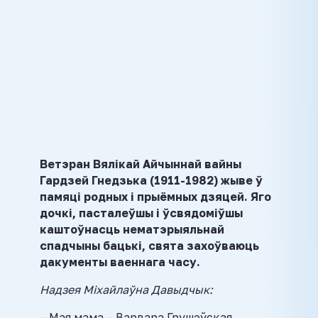
Ветэран Вялікай Айчыннай вайны
Гардзей Гнедзька (1911-1982) жыве ў
памяці родных і прыёмных дзяцей. Яго
дочкі, пасталеўшы і ўсвядоміўшы
каштоўнасць нематэрыяльнай
спадчыны бацькі, свята захоўваюць
дакументы ваеннага часу.
Надзея Міхайлаўна Давыдчык:
– Мая мама – Варвара Грушэўская,