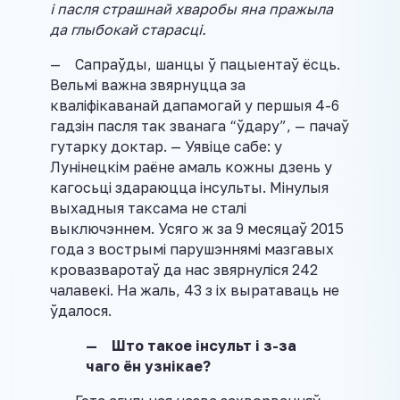
і пасля страшнай хваробы яна пражыла
да глыбокай старасці.
— Сапраўды, шанцы ў пацыентаў ёсць.
Вельмі важна звярнуцца за
кваліфікаванай дапамогай у першыя 4-6
гадзін пасля так званага “ўдару”, — пачаў
гутарку доктар. — Уявіце сабе: у
Лунінецкім раёне амаль кожны дзень у
кагосьці здараюцца інсульты. Мінулыя
выхадныя таксама не сталі
выключэннем. Усяго ж за 9 месяцаў 2015
года з вострымі парушэннямі мазгавых
кровазваротаў да нас звярнуліся 242
чалавекі. На жаль, 43 з іх выратаваць не
ўдалося.
— Што такое інсульт і з-за
чаго ён узнікае?