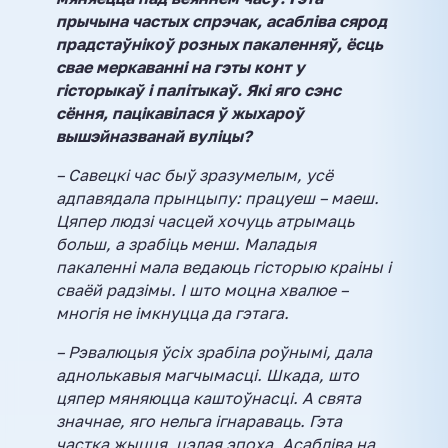
прычына частых спрэчак, асабліва сярод
прадстаўнікоў розных пакаленняў, ёсць
свае меркаванні на гэты конт у
гісторыкаў і палітыкаў. Які яго сэнс
сёння, пацікавілася ў жыхароў
вышэйназванай вуліцы?
– Савецкі час быў зразумелым, усё
адпавядала прынцыпу: працуеш – маеш.
Цяпер людзі часцей хочуць атрымаць
больш, а зрабіць менш. Маладыя
пакаленні мала ведаюць гісторыю краіны і
сваёй радзімы. І што моцна хвалюе –
многія не імкнуцца да гэтага.
– Рэвалюцыя ўсіх зрабіла роўнымі, дала
аднолькавыя магчымасці. Шкада, што
цяпер мяняюцца каштоўнасці. А свята
значнае, яго нельга ігнараваць. Гэта
частка жыцця, цэлая эпоха. Асабліва на