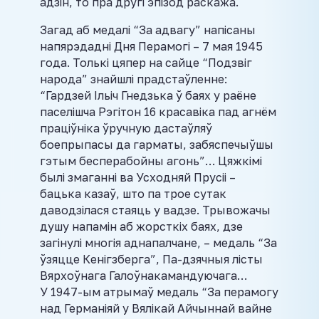
адзін, то пра другі эпізод раскажа.
Загад аб медалі “За адвагу” напісаны
напярэдадні Дня Перамогі – 7 мая 1945
года. Толькі цяпер на сайце “Подзвіг
народа” знайшлі прадстаўленне:
“Гардзей Ільіч Гнедзька ў баях у раёне
паселішча Рэгітон 16 красавіка пад агнём
праціўніка ўручную дастаўляў
боепрыпасы да гарматы, забяспечыўшы
гэтым бесперабойны агонь”… Цяжкімі
былі змаганні ва Усходняй Прусіі –
бацька казаў, што па трое сутак
даводзілася стаяць у вадзе. Трывожачы
душу напамін аб жорсткіх баях, дзе
загінулі многія аднапалчане, – медаль “За
ўзяцце Кенігзберга”, Па-дзячныя лісты
Вярхоўнага Галоўнакамандуючага…
У 1947-ым атрымаў медаль “За перамогу
над Германіяй у Вялікай Айчыннай вайне