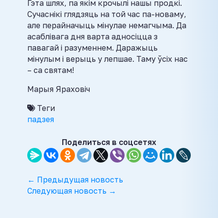
Гэта шлях, па якім крочылі нашы продкі.
Сучаснікі глядзяць на той час па-новаму,
але перайначыць мінулае немагчыма. Да
асаблівага дня варта адносіцца з
павагай і разуменнем. Даражыць
мінулым і верыць у лепшае. Таму ўсіх нас
– са святам!
Марыя Яраховіч
Теги
падзея
Поделиться в соцсетях
← Предыдущая новость
Следующая новость →