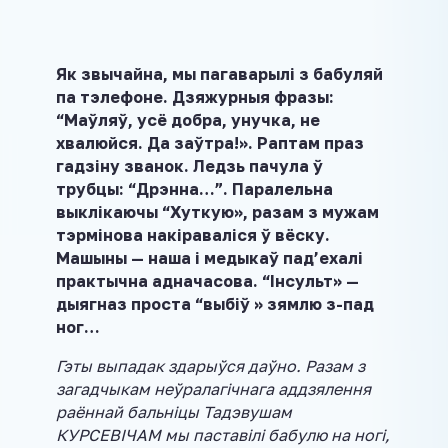
Як звычайна, мы пагаварылі з бабуляй
па тэлефоне. Дзяжурныя фразы:
“Маўляў, усё добра, унучка, не
хвалюйся. Да заўтра!». Раптам праз
гадзіну званок. Ледзь пачула ў
трубцы: “Дрэнна…”. Паралельна
выклікаючы “Хуткую», разам з мужам
тэрмінова накіраваліся ў вёску.
Машыны — наша і медыкаў пад’ехалі
практычна адначасова. “Інсульт» —
дыягназ проста “выбіў » зямлю з-пад
ног…
Гэты выпадак здарыўся даўно. Разам з
загадчыкам неўралагічнага аддзялення
раённай бальніцы Тадэвушам
КУРСЕВІЧАМ мы паставілі бабулю на ногі,