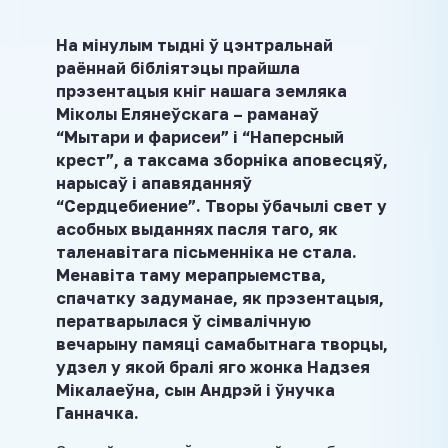
На мінулым тыдні ў цэнтральнай
раённай бібліятэцы прайшла
прэзентацыя кніг нашага земляка
Міколы Елянеўскага – раманаў
“Мытари и фарисеи” і “Наперсный
крест”, а таксама зборніка аповесцяў,
нарысаў і апавяданняў
“Сердцебиение”. Творы ўбачылі свет у
асобных выданнях пасля таго, як
таленавітага пісьменніка не стала.
Менавіта таму мерапрыемства,
спачатку задуманае, як прэзентацыя,
ператварылася ў сімвалічную
вечарыну памяці самабытнага творцы,
удзел у якой бралі яго жонка Надзея
Мікалаеўна, сын Андрэй і ўнучка
Ганначка.