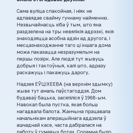
Сама вуліца спакойная, і ніяк не
адпавядае свайму гучнаму найменню.
Незвычайнасць хіба ў тым, што яна
раздзелена на тры невялікія адрэзкі, якія
знаходзяцца асобна адзін ад другога, і
месцазнаходжанне таго ці іншага дома
можа паказацца незразумелым на
першы позірк. Але людзі тут жывуць
добрыя і тактоўныя, калі што, адразу
раскажуць і пакажуць дарогу.
Надзея ЕЎЦІХЕЕВА (на верхнім здымку)
жыве тут амаль паўстагоддзя. Дом
будаваў бацька, засяліліся ў 1968-ым.
Навокал была пустка, якая больш
нагадвала балота. Жанчына працавала
начальнікам аперацыйнага аддзела ў
ашчаднай касе, часта дабіралася на
работу ў гумавых ботах. Сорамна было,