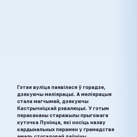
Гэтая вуліца паявілася ў горадзе,
дзякуючы меліярацыі. А меліярацыя
стала магчымай, дзякуючы
Кастрычніцкай рэвалюцыі. У гэтым
перакананы старажылы прыгожага
куточка Лунінца, які носіць назву
кардынальных перамен у грамадстве
амаль стогадовай даўніны.