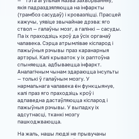
— Гэта агульная назва захворванняў,
якія падраздзяляюцца на інфаркты
(трамбоз сасудаў) і кровазліцці. Прасцей
кажучы, уявіце звычайнае дрэва: яго
ствол — галаўны мозг, а галінкі — сасуды.
Па іх праходзіць кроў да ўсіх органаў
чалавека. Сэрца атрымлівае кісларод і
пажыўныя рэчывы праз каранарныя
артэрыі. Калі крываток у іх раптоўна
спыняецца, адбываецца інфаркт.
Аналагічным чынам здараюцца інсульты
— толькі ў галаўным мозгу. У
нармальнага чалавека ён функцыянуе,
калі праз яго праходзіць кроў і
адпаведна дастаўляюцца кісларод і
пажыўныя рэчывы. У выпадку іх
адсутнасці, тканкі мозгу
пашкоджваюцца.
На жаль, нашы людзі не прывучаны