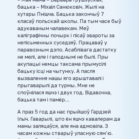
бацька – Міхаіл Санюковіч. Жылі на
хутары Пнішча. Бацька закончыў 7
класаў польскай школы. Па тым часе быў
адукаваным чалавекам. Меў
каліграфічны почырк і пісаў звароты за
непісьменных суседзяў. Працаваў у
паравозным дэпо. Асаблівага дастатку
не мелі, але і галоднымі не былі. Пры
акупацыі немцы таксама прымусілі
бацьку ісці на чыгунку. А пасля
вызвалення нашы яго арыштавалі і
прыгаварылі да турмы. Мне не
споўнілася яшчэ і двух год. Відавочна,
бацька там і памёр…
А праз 5 год да нас прыйшоў Гардзей
Ільіч. Гаварылі, што ён яшчэ кавалерам да
мамы заляцаўся, але яна адмовіла. З
часам кожны стварыў уласную сям’ю.