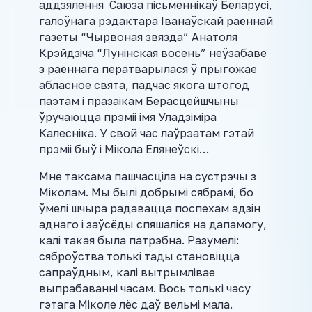
аддзялення Саюза пісьменнікаў Беларусі,
галоўнага рэдактара Іванаўскай раённай
газеты “Чырвоная звязда” Анатоля
Крэйдзіча “Лунінская восень” неўзабаве
з раённага ператварылася ў прыгожае
абласное свята, падчас якога штогод
паэтам і празаікам Берасцейшчыны
ўручаюцца прэміі імя Уладзіміра
Калесніка. У свой час лаўрэатам гэтай
прэміі быў і Мікола Елянеўскі…
Мне таксама пашчасціла на сустрэчы з
Міколам. Мы былі добрымі сябрамі, бо
ўмелі шчыра радавацца поспехам адзін
аднаго і заўсёды спяшаліся на дапамогу,
калі такая была патрэбна. Разумелі:
сяброўства толькі тады становіцца
сапраўдным, калі вытрымлівае
выпрабаванні часам. Вось толькі часу
гэтага Міколе лёс даў вельмі мала.