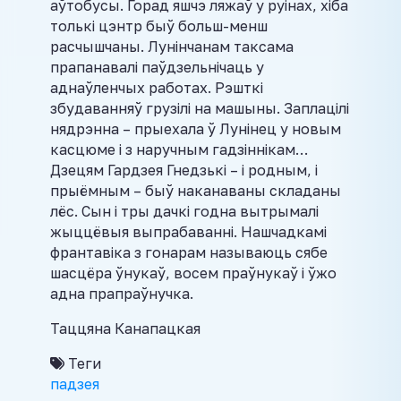
аўтобусы. Горад яшчэ ляжаў у руінах, хіба
толькі цэнтр быў больш-менш
расчышчаны. Лунінчанам таксама
прапанавалі паўдзельнічаць у
аднаўленчых работах. Рэшткі
збудаванняў грузілі на машыны. Заплацілі
нядрэнна – прыехала ў Лунінец у новым
касцюме і з наручным гадзіннікам…
Дзецям Гардзея Гнедзькі – і родным, і
прыёмным – быў наканаваны складаны
лёс. Сын і тры дачкі годна вытрымалі
жыццёвыя выпрабаванні. Нашчадкамі
франтавіка з гонарам называюць сябе
шасцёра ўнукаў, восем праўнукаў і ўжо
адна прапраўнучка.
Таццяна Канапацкая
Теги
падзея