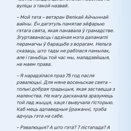
вуліцы з такой назвай.
– Мой тата – ветэран Вялікай Айчыннай
вайны. Ён дагэтуль памятае эйфарыю
гэтага свята, якая панавала ў грамадстве.
Згуртаванасць і адзіная мэта дапамаглі
перамагчы ў барацьбе з ворагам. Нельга
сказаць, што тады не рабілася памылак,
але і ганьбіць той час мы, маладзейшыя,
не маем права.
– Я нарадзілася праз 75 год пасля
рэвалюцыі. Для мяне восеньскае свята –
толькі добрая традыцыя, якая застаецца з
маленства. Не магу дасканала зразумець
той лад жыцця, хаця і вывучала гісторыю.
Каб мець адпаведныя ўражанні, трэба
адчуць гэта на сабе.
– Рэвалюцыя? А што гэта? 7 лістапада? А