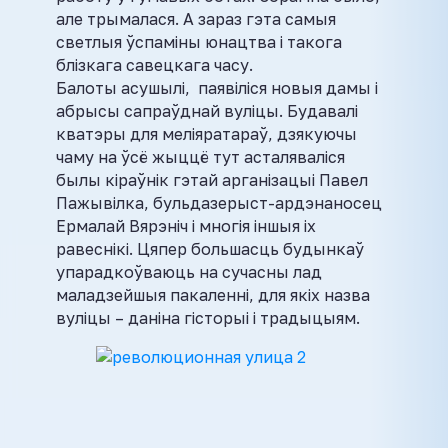
але трымалася. А зараз гэта самыя
светлыя ўспаміны юнацтва і такога
блізкага савецкага часу.
Балоты асушылі, паявіліся новыя дамы і
абрысы сапраўднай вуліцы. Будавалі
кватэры для меліяратараў, дзякуючы
чаму на ўсё жыццё тут асталяваліся
былы кіраўнік гэтай арганізацыі Павел
Пажывілка, бульдазерыст-ардэнаносец
Ермалай Вярэніч і многія іншыя іх
равеснікі. Цяпер большасць будынкаў
упарадкоўваюць на сучасны лад
маладзейшыя пакаленні, для якіх назва
вуліцы – даніна гісторыі і традыцыям.