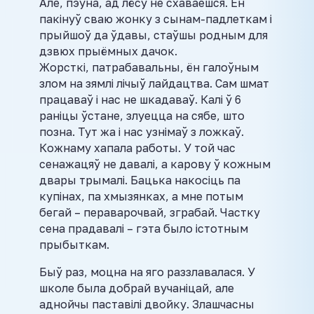
Але, пэўна, ад лёсу не схаваешся. Ён
пакінуў сваю жонку з сынам-падлеткам і
прыйшоў да ўдавы, стаўшы родным для
дзвюх прыёмных дачок.
Жорсткі, патрабавальны, ён галоўным
злом на зямлі лічыў лайдацтва. Сам шмат
працаваў і нас не шкадаваў. Калі ў 6
раніцы ўстане, злуецца на сябе, што
позна. Тут жа і нас узнімаў з ложкаў.
Кожнаму хапала работы. У той час
сенажацяў не давалі, а карову ў кожным
двары трымалі. Бацька накосіць па
купінах, па хмызянках, а мне потым
бегай – пераварочвай, зграбай. Частку
сена прадавалі – гэта было істотным
прыбыткам.
Быў раз, моцна на яго раззлавалася. У
школе была добрай вучаніцай, але
аднойчы паставілі двойку. Злашчасны