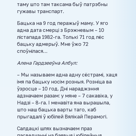
таму што там таксама быў патрэбны
гужавы транспарт.
Бацька на 9 год перажыў маму. У яго
адна дата смерці з Брэжневым – 10
лістапада 1982-га. Толькі 71 год лёс
бацьку адмерыў. Мне ўжо 72
споўнілася…
Алена Гардзееўна Албул:
– Мы называем адна адну сёстрамі, хаця
імя па бацьку носім розныя. Розніца ва
ўзросце – 10 год. Дні нараджэння
адзначаем разам: у мяне – 7 сакавіка, у
Надзі – 8-га. І менавіта яна вырашыла,
што наш бацька варты таго, каб
прыгадалі ў юбілей Вялікай Перамогі.
Салдацкі шлях вызначаем праз
пасведчанні на баявыя і юбілейныя