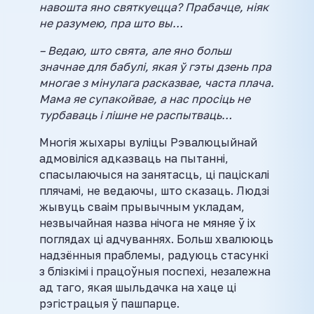
навошта яно святкуецца? Прабачце, ніяк
не разумею, пра што вы…
– Ведаю, што свята, але яно больш
значнае для бабулі, якая ў гэты дзень пра
многае з мінулага расказвае, часта плача.
Мама яе супакойвае, а нас просіць не
турбаваць і лішне не распытваць…
Многія жыхары вуліцы Рэвалюцыйнай
адмовіліся адказваць на пытанні,
спасылаючыся на занятасць, ці паціскалі
плячамі, не ведаючы, што сказаць. Людзі
жывуць сваім прывычным укладам,
незвычайная назва нічога не мяняе ў іх
поглядах ці адчуваннях. Больш хвалююць
надзённыя праблемы, радуюць стасункі
з блізкімі і працоўныя поспехі, незалежна
ад таго, якая шыльдачка на хаце ці
рэгістрацыя ў пашпарце.