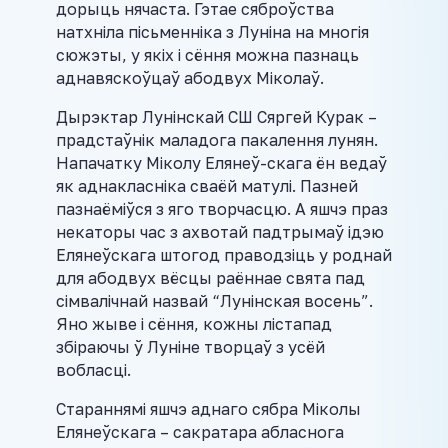
дорыць нячаста. Гэтае сяброўства
натхніла пісьменніка з Луніна на многія
сюжэты, у якіх і сёння можна пазнаць
аднавяскоўцаў абодвух Міколаў.
Дырэктар Лунінскай СШ Сяргей Курак –
прадстаўнік маладога пакалення лунян.
Напачатку Міколу Елянеў-скага ён ведаў
як аднакласніка сваёй матулі. Пазней
пазнаёміўся з яго творчасцю. А яшчэ праз
некаторы час з ахвотай падтрымаў ідэю
Елянеўскага штогод праводзіць у роднай
для абодвух вёсцы раённае свята пад
сімвалічнай назвай “Лунінская восень”.
Яно жыве і сёння, кожны лістапад
збіраючы ў Луніне творцаў з усёй
вобласці.
Стараннямі яшчэ аднаго сябра Міколы
Елянеўскага – сакратара абласнога