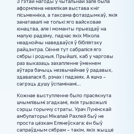
З гэтай нагоды ў чытальнай зале была
аформлена невялікая выстава кніг
пісьменніка, а таксама фотаздымкаў, якія
занатавалі не толькі яго вайсковае
юнацтва, але і моманты прыездаў на
малую радзіму, падчас якіх Мікола
неаднойчы наведваўся ў бібліятэку
райцэнтра. Сёння тут сабраліся яго
сябры і родныя. Прыйшлі, каб у чарговы
раз выказаць захапленне ўменнем
аўтара бачыць незвычайнае ў радавых,
здавалася б, рэчах і падзеях. А яшчэ –
сагрэць душу ўспамінамі…
Кожнае выступленне было прасякнута
шчымлівымі згадкамі, якія трывожылі
сэрцы горыччу страты. Урач Лунінскай
амбулаторыі Мікалай Рахлей быў не
проста цёзкам Елянеўскага: ён быў
сапраўдным сябрам – такім, якіх жыццё