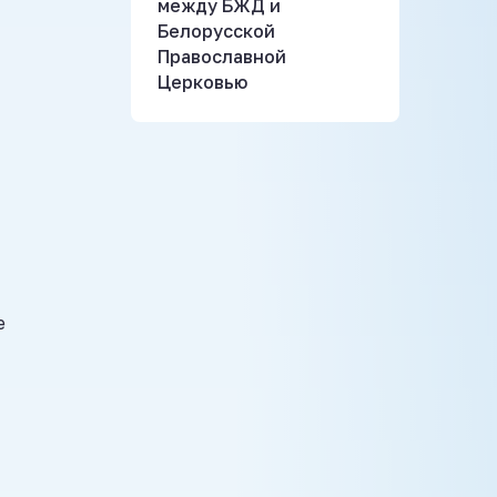
между БЖД и
Белорусской
Православной
Церковью
е