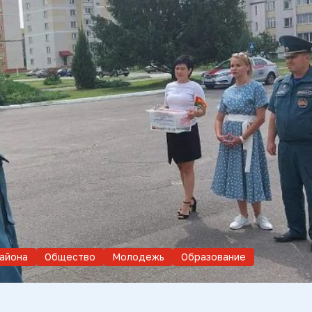
айона
Общество
Молодежь
Образование