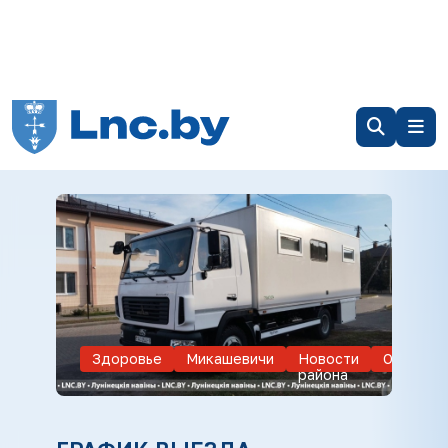
Здоровье
Микашевичи
Новости
Обществ
района