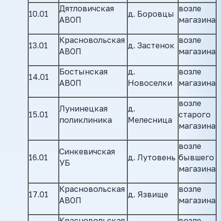
Дятловичская
возле
10.01
д. Боровцы
АВОП
магазина
Красновольская
возле
13.01
д. Застенок
АВОП
магазина
Бостынская
д.
возле
14.01
АВОП
Новоселки
магазина
возле
Лунинецкая
д.
15.01
старого
поликлиника
Мелесница
магазина
возле
Синкевичская
16.01
д. Лутовень
бывшего
УБ
магазина
Красновольская
возле
17.01
д. Язвище
АВОП
магазина
Красновольская
возле