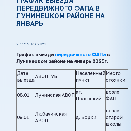
ГРАФИК ВЫЕЗДА
ПЕРЕДВИЖНОГО ФАПА В
ЛУНИНЕЦКОМ РАЙОНЕ НА
ЯНВАРЬ
27.12.2024 20:28
График
выезда
передвижного ФАПа
в
Лунинецком районе на январь 2025г.
Дата
Населенный
Место
АВОП, УБ
выезда
пункт
стоянки
аг.
возле
08.01
Лунинская АВОП
Полесский
ФАП
возле
Любачинская
09.01
д. Борки
старой
АВОП
школы