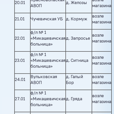
20.01
д. Желозы
АВОП
магазина
возле
21.01
Чучевичская УБ
д. Кормуж
магазина
ф/л № 1
возле
22.01
«Микашевичская
д. Запросье
магазина
больница»
ф/л № 1
возле
23.01
«Микашевичская
д. Ситница
магазина
больница»
Вульковская
д. Галый
возле
24.01
АВОП
Бор
магазина
ф/л № 1
возле
27.01
«Микашевичская
д. Гряда
магазина
больница»