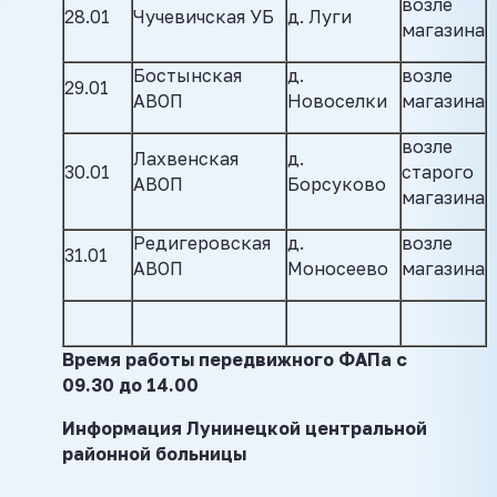
возле
28.01
Чучевичская УБ
д. Луги
магазина
Бостынская
д.
возле
29.01
АВОП
Новоселки
магазина
возле
Лахвенская
д.
30.01
старого
АВОП
Борсуково
магазина
Редигеровская
д.
возле
31.01
АВОП
Моносеево
магазина
Время работы передвижного ФАПа с
09.30 до 14.00
Информация Лунинецкой центральной
районной больницы