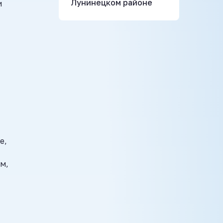
Лунинецком районе
и
е,
м,