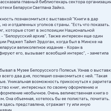
рассказала главный библиотекарь сектора организаци
теки Беларуси Светлана Зайко.
ность познакомиться с выставкой "Книги в дар
 но и отдаленных уголков страны. "Есть что показать.
иг, которые стоят в экспозиции Национальной
а - "Белорусский архив". Также интересен еще один
ии Реджеп Тайип Эрдоган, когда был в Минске на
еларуси великолепное издание - Коран в
фируют его, вызывает всеобщий интерес", - заметила
ывал в Музее Белорусского Полесья. Узнав о выставк
 всего два дня, поспешил ознакомиться с ней. "Такая
вые. Уникальная возможность прикоснуться к раритета
ство книг, интересных по своему оформлению и
оформление необычное. Очень величественная книга о
 Она объемная, хотелось бы ее полистать, почитать.
я здесь представлена, отражает ту или иную
кевич.