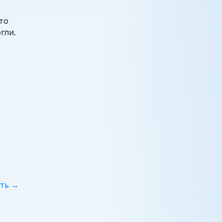
то
гли.
ть →