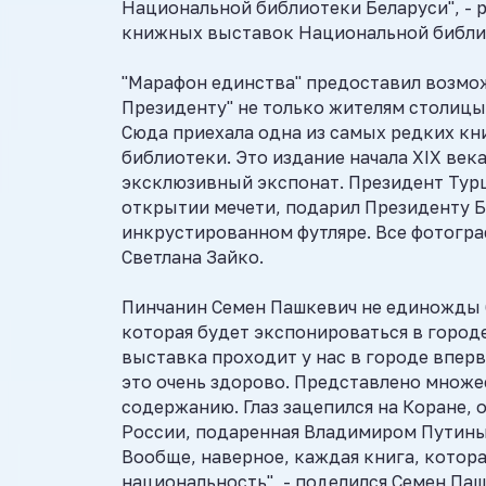
Национальной библиотеки Беларуси", - 
книжных выставок Национальной библио
"Марафон единства" предоставил возмож
Президенту" не только жителям столицы,
Сюда приехала одна из самых редких кн
библиотеки. Это издание начала XIX век
эксклюзивный экспонат. Президент Турц
открытии мечети, подарил Президенту Б
инкрустированном футляре. Все фотогра
Светлана Зайко.
Пинчанин Семен Пашкевич не единожды б
которая будет экспонироваться в городе
выставка проходит у нас в городе впер
это очень здорово. Представлено множе
содержанию. Глаз зацепился на Коране, 
России, подаренная Владимиром Путиным.
Вообще, наверное, каждая книга, котора
национальность", - поделился Семен Паш