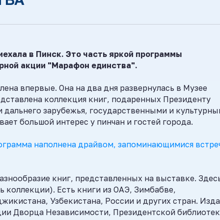
иехала в Пинск. Это часть яркой программы
рной акции "Марафон единства"
.
ена впервые. Она на два дня развернулась в Музее
едставлена коллекция книг, подаренных Президенту
и дальнего зарубежья, государственными и культурн
ает большой интерес у пинчан и гостей города.
рограмма наполнена драйвом, запоминающимися встре
разнообразие книг, представленных на выставке. Здесь
ь коллекции). Есть книги из ОАЭ, Зимбабве,
жикистана, Узбекистана, России и других стран. Изд
ции Дворца Независимости, Президентской библиотек