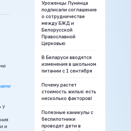
Уроженцы Лунинца
подписали соглашение
о сотрудничестве
между БЖД и
Белорусской
Православной
Церковью
В Беларуси вводятся
изменения в школьном
ыми
питании с 1 сентября
Почему растет
чами
стоимость жилья: есть
несколько факторов!
 у
Полезные каникулы с
беспилотники
ания
проводят дети в
и и