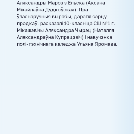
Аляксандры Мароз з Ельска (Аксана
Міхайлаўна Дудкоўская). Пра
ўласнаручныя вырабы, дарагія сэрцу
продкаў, расказалі 10-класніца СШ №1 г.
Мікашэвічы Аляксандра Чырэц (Наталля
Аляксандраўна Купрацэвіч) і навучэнка
полі-тэхнічнага каледжа Ульяна Яромава.