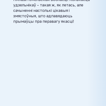
удзельнікаў – такая ж, як летась, але
сачыненні настолькі цікавыя і
змястоўныя, што адпавядаюць
прымаўцы пра перавагу якасці!