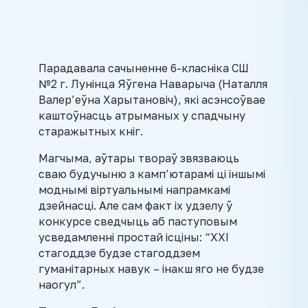
Парадавала сачыненне 6-класніка СШ
№2 г. Лунінца Яўгена Наварыча (Наталля
Валер’еўна Харытановіч), які асэнсоўвае
каштоўнасць атрыманых у спадчыну
старажытных кніг.
Магчыма, аўтары твораў звязваюць
сваю будучыню з камп’ютарамі ці іншымі
моднымі віртуальнымі напрамкамі
дзейнасці. Але сам факт іх удзелу ў
конкурсе сведчыць аб паступовым
усведамленні простай ісціны: “ХХІ
стагоддзе будзе стагоддзем
гуманітарных навук – інакш яго не будзе
наогул”.