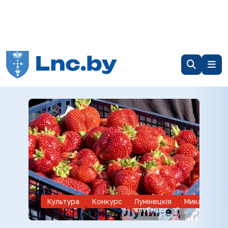
Культура
Конкурс
Лунiнецкiя
Микашевич
клубнiцы