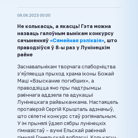
06.06.2023 00:00
Не колькасць, а якасць! Гэта можна
назваць галоўным вынікам конкурсу
сачыненняў
«Сямейная рэліквія»
, што
праводзіўся ў 8-ы раз у Лунінецкім
раёне
Заснавальнікам творчага спаборніцтва
з’яўляецца прыход храма іконы Божай
Маці «Взыскание погибших», а
праводзіцца яно пры падтрымцы
раённага аддзела па адукацыі
Лунінецкага райвыканкама. Настаяцель
протаіерэй Сергій Крышталь адзначыў,
што сёлетні конкурс стаў рэгіянальным.
У ім прынялі ўдзел сябры лунінецкіх
гімназістаў – вучні Ельскай раённай
гімназіі Гомельскай вобласці. Колькасць