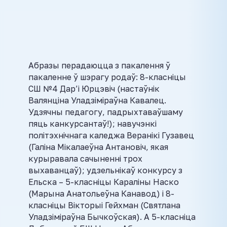
Абразы перадаюцца з пакалення ў
пакаленне ў шэрагу родаў: 8-класніцы
СШ №4 Дар’і Юрцэвіч (настаўнік
Валянціна Уладзіміраўна Кавалец.
Удзячны педагогу, падрыхтаваўшаму
пяць канкурсантаў!); навучэнкі
політэхнічнага каледжа Веранікі Гузавец
(Галіна Мікалаеўна Антановіч, якая
курыравала сачыненні трох
выхаванцаў); удзельнікаў конкурсу з
Ельска – 5-класніцы Караліны Наско
(Марына Анатольеўна Канавод) і 8-
класніцы Вікторыі Гейхман (Святлана
Уладзіміраўна Бычкоўская). А 5-класніца