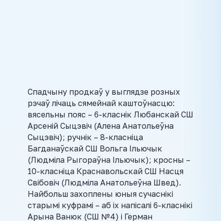
Спадчыну продкаў у выглядзе розных
рэчаў лічаць сямейнай каштоўнасцю:
вясельны пояс – 6-класнік Любанскай СШ
Арсеній Сыцэвіч (Алена Анатольеўна
Сыцэвіч); ручнік – 8-класніца
Багданаўскай СШ Вольга Ільючык
(Людміла Рыгораўна Ільючык); кросны –
10-класніца Краснавольскай СШ Насця
Свібовіч (Людміла Анатольеўна Швед).
Найбольш захоплены юныя сучаснікі
старымі куфрамі – аб іх напісалі 6-класнікі
Арына Ванюк (СШ №4) і Герман