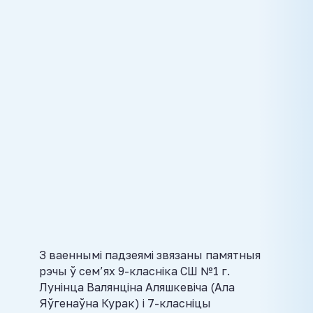
З ваеннымі падзеямі звязаны памятныя
рэчы ў сем’ях 9-класніка СШ №1 г.
Лунінца Валянціна Аляшкевіча (Ала
Яўгенаўна Курак) і 7-класніцы