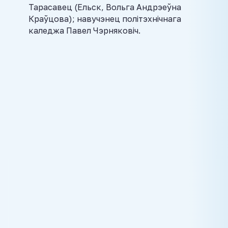
Тарасавец (Ельск, Вольга Андрэеўна
Краўцова); навучэнец політэхнічнага
каледжа Павел Чэрняковіч.