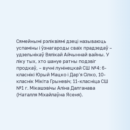
Сямейнымі рэліквіямі дзеці называюць
успаміны і ўзнагароды сваіх прадзедаў –
удзельнікаў Вялікай Айчыннай вайны. У
ліку тых, хто шануе ратны подзвіг
продкаў, – вучні лунінецкай СШ №4: 6-
класнікі Юрый Мацко і Дар’я Сілко, 10-
класнік Мікіта Грыневіч; 11-класніца СШ
№1 г. Мікашэвічы Аліна Далганава
(Наталля Міхайлаўна Ясеня).