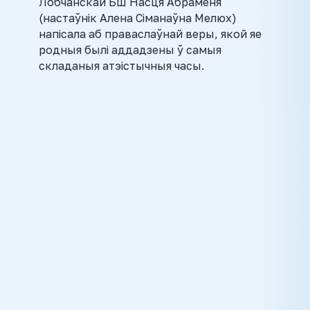
Лобчанскай БШ Насця Абраменя
(настаўнік Алена Сіманаўна Мелюх)
напісала аб праваслаўнай веры, якой яе
родныя былі аддадзены ў самыя
складаныя атэістычныя часы.