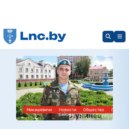
Микашевичи
Новости
Общество
Присяга
района