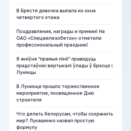
В Бресте девочка выпала из окна
четвертого этажа
Поздравления, награды и премии! На
ОАО «Спецжелезобетон» отметили
профессиональный праздник!
8 жніўня “прамыя лініі” правядуць
прадстаўнікі вертыкалі ўлады ў Брэсце і
Лунінцы
В Лунинце прошло торжественное
мероприятие, посвященное Дню
строителя
Что делать белорусам, чтобы сохранить
мир? Лукашенко назвал простую
формулу