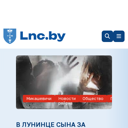
Микашевичи
Новости
Общество
Происше
района
В ЛУНИНЦЕ СЫНА ЗА