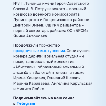
№3 г. Лунинца имени Героя Советского
Союза А. В. Петрушевского – военный
комиссар военного комиссариата
Лунинецкого и Ганцевичского районов
Дмитрий Змеев, СШ №4 райцентра –
первый секретарь райкома ОО «БРСМ»
Янина Антонович.
Продолжили торжество
п
раздничные выступления
. Свои лучшие
номера дарили: вокальная студия «Я
пою», танцевальный коллектив
«Абиссаль», образцовый вокальный
ансамбль «Золотой птенец», а также
Ирина Ханцевич, Геннадий Шевчик,
Марина Караваева, Ангелина Карульская
и Никита Лобко.
Подписывайтесь на наш канал
в
Telegram