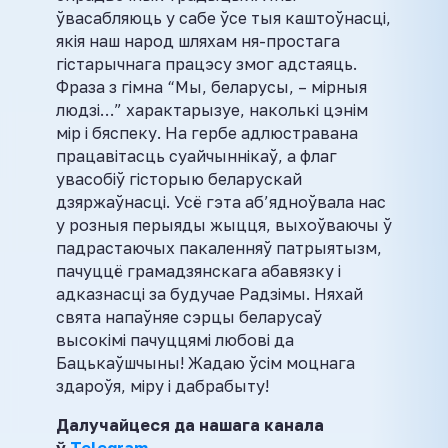
ўвасабляюць у сабе ўсе тыя каштоўнасці,
якія наш народ шляхам ня-простага
гістарычнага працэсу змог адстаяць.
Фраза з гімна “Мы, беларусы, – мірныя
людзі…” характарызуе, наколькі цэнім
мір і бяспеку. На гербе адлюстравана
працавітасць суайчыннікаў, а флаг
увасобіў гісторыю беларускай
дзяржаўнасці. Усё гэта аб’ядноўвала нас
у розныя перыяды жыцця, выхоўваючы ў
падрастаючых пакаленняў патрыятызм,
пачуццё грамадзянскага абавязку і
адказнасці за будучае Радзімы. Няхай
свята напаўняе сэрцы беларусаў
высокімі пачуццямі любові да
Бацькаўшчыны! Жадаю ўсім моцнага
здароўя, міру і дабрабыту!
Далучайцеся да нашага канала