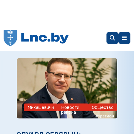
Микашевичи
Новости
Общество
района