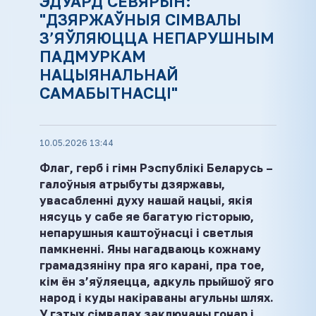
ЭДУАРД СЕВЯРЫН:
"ДЗЯРЖАЎНЫЯ СІМВАЛЫ
З’ЯЎЛЯЮЦЦА НЕПАРУШНЫМ
ПАДМУРКАМ
НАЦЫЯНАЛЬНАЙ
САМАБЫТНАСЦІ"
10.05.2026 13:44
Флаг, герб і гімн Рэспублікі Беларусь –
галоўныя атрыбуты дзяржавы,
увасабленні духу нашай нацыі, якія
нясуць у сабе яе багатую гісторыю,
непарушныя каштоўнасці і светлыя
памкненні. Яны нагадваюць кожнаму
грамадзяніну пра яго карані, пра тое,
кім ён з’яўляецца, адкуль прыйшоў яго
народ і куды накіраваны агульны шлях.
У гэтых сімвалах заключаны гонар і