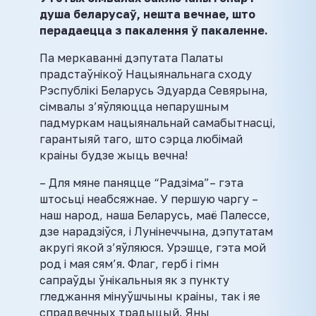
душа беларусаў, нешта вечнае, што
перадаецца з пакалення ў пакаленне.
Па меркаванні дэпутата Палаты
прадстаўнікоў Нацыянальнага сходу
Рэспублікі Беларусь Эдуарда Севярына,
сімвалы з’яўляюцца непарушным
падмуркам нацыянальнай самабытнасці,
гарантыяй таго, што сэрца любімай
краіны будзе жыць вечна!
– Для мяне паняцце “Радзіма”– гэта
штосьці неабсяжнае. У першую чаргу –
наш народ, наша Беларусь, маё Палессе,
дзе нарадзіўся, і Лунінеччына, дэпутатам
акругі якой з’яўляюся. Урэшце, гэта мой
род і мая сям’я. Флаг, герб і гімн
сапраўды ўнікальныя як з пункту
гледжання мінуўшчыны краіны, так і яе
спрадвечных традыцый. Яны