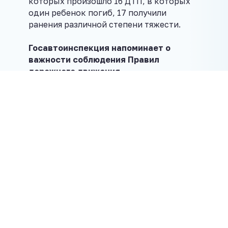
которых произошло 16 ДТП, в которых
один ребенок погиб, 17 получили
ранения различной степени тяжести.
Госавтоинспекция
напоминает о
важности соблюдения Правил
дорожного движения.
Пешеходы должны четко понимать, что
прежде чем пересечь проезжую часть,
необходимо убедиться в безопасности
выхода, посмотрев по сторонам.
Водителям следует помнить, что при
подъезде к пешеходным переходам
необходимо заблаговременно снизить
скорость, вплоть до полной остановки
транспортного средства и
предоставить преимущество
велосипедистам и пешеходам,