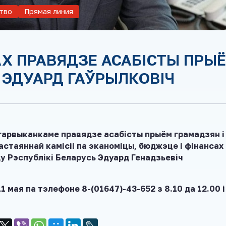
тво
Прямая линия
АХ ПРАВЯДЗЕ АСАБІСТЫ ПРЫ
 ЭДУАРД ГАЎРЫЛКОВІЧ
м гарвыканкаме правядзе асабісты прыём грамадзян і
стаяннай камісіі па эканоміцы, бюджэце і фінансах
у Рэспублікі Беларусь Эдуард Генадзьевіч
 мая па тэлефоне 8-(01647)-43-652 з 8.10 да 12.00 і