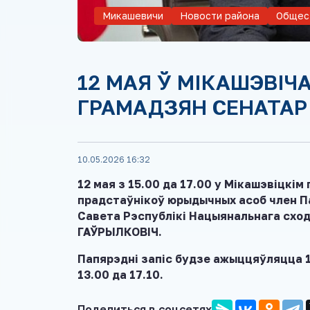
Микашевичи
Новости района
Общес
12 МАЯ Ў МІКАШЭВІЧ
ГРАМАДЗЯН СЕНАТАР
10.05.2026 16:32
12 мая з 15.00 да 17.00 у Мікашэвіцкі
прадстаўнікоў юрыдычных асоб член Па
Савета Рэспублікі Нацыянальнага сход
ГАЎРЫЛКОВІЧ.
Папярэдні запіс будзе ажыццяўляцца 11
13.00 да 17.10.
Поделиться в соцсетях