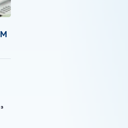
ЁМ
 з