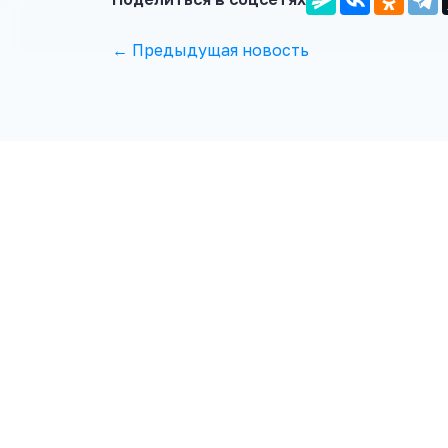
← Предыдущая новость
Учреждение "Ред
30.11.2001 Брестс
3-13-93, 8-044-55