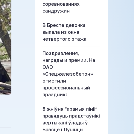
соревнованиях
сандружин
В Бресте девочка
выпала из окна
четвертого этажа
Поздравления,
награды и премии! На
ОАО
«Спецжелезобетон»
отметили
профессиональный
праздник!
8 жніўня “прамыя лініі”
правядуць прадстаўнікі
вертыкалі ўлады ў
Брэсце і Лунінцы