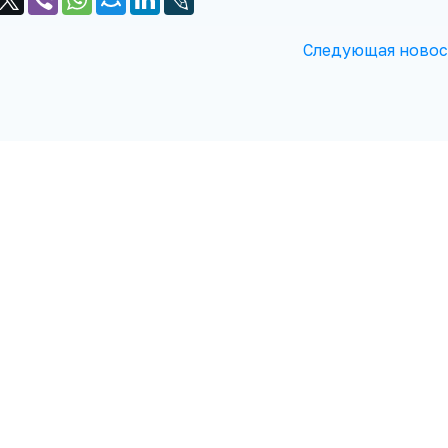
Следующая новос
акция газеты "Лунинецкие новости". УНП 200106660. Св-во №00494 выд.
ким ОИК. 225644, Брестская область, г. Лунинец, пл. Ленина, 12. Тел.: 8-01647-
-2-26-65.