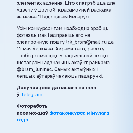
элементах адзення. Што спатрэбіцца для
ўдзелу ў другой, красамоўней раскажа
яе назва “Пад сцягам Беларусі”.
Усім канкурсантам неабходна зрабіць
фотаздымак і адправіць яго на
электронную пошту lrk_brsm@mail.ru да
12 мая ўключна. Акрамя таго, работу
трэба размясціць у сацыяльнай сетцы
Інстаграм і адзначыць акаўнт райкама
@brsm_luninec. Самых актыўных і
лепшых аўтараў чакаюць падарункі.
Далучайцеся да нашага канала
ў
Telegram
Фотоработы
пераможцаў
фотаконкурса мінулага
года