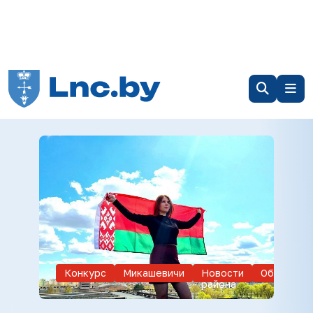
Конкурс
Микашевичи
Новости
Общество
района