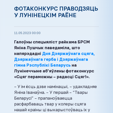
ФОТАКОНКУРС ПРАВОДЗЯЦЬ
У ЛУНІНЕЦКІМ РАЁНЕ
11.05.2023 00:00
Галоўны спецыяліст райкама БРСМ
Яніна Лушчык паведаміла, што
напярэдадні
Дня Дзяржаўнага сцяга,
Дзяржаўнага герба і Дзяржаўнага
гімна Рэспублікі Беларусь
на
Лунінеччыне аб’яўлены фотаконкурс
«Сцяг пераможны – радасці Сцяг!».
– У ім ёсць дзве намінацыі, – удакладняе
Яніна Іванаўна. – У першай – “Твары
Беларусі” – прапаноўваецца
расфарбаваць твар у колеры сцяга
нашай краіны ці выкарыстоўваць іх у