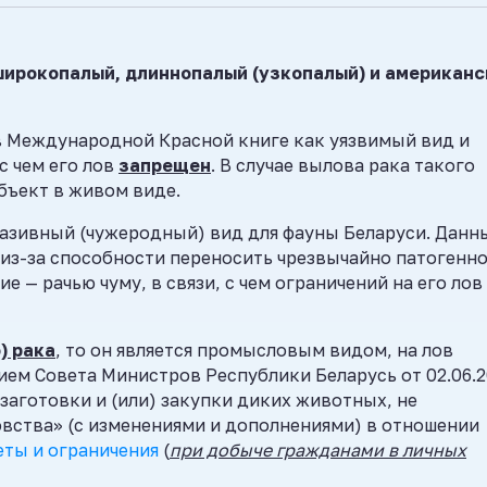
широкопалый, длиннопалый (узкопалый) и американс
 Международной Красной книге как уязвимый вид и
с чем его лов
запрещен
. В случае вылова рака такого
бъект в живом виде.
азивный (чужеродный) вид для фауны Беларуси. Данн
из-за способности переносить чрезвычайно патогенн
 — рачью чуму, в связи, с чем ограничений на его лов
) рака
, то он является промысловым видом, на лов
ием Совета Министров Республики Беларусь от 02.06.
заготовки и (или) закупки диких животных, не
овства»
(с изменениями и дополнениями) в отношении
ты и ограничения
(
при добыче гражданами в
личных