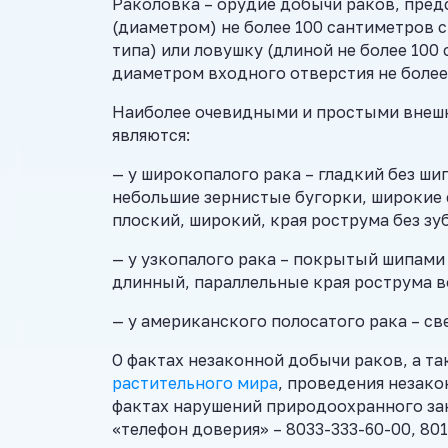
Раколовка – орудие добычи раков, пред
(диаметром) не более 100 сантиметров 
типа) или ловушку (длиной не более 100 
диаметром входного отверстия не более
Наиболее очевидными и простыми внешн
являются:
— у широкопалого рака – гладкий без ш
небольшие зернистые бугорки, широкие
плоский, широкий, края рострума без зу
— у узкопалого рака – покрытый шипами
длинный, параллельные края рострума 
— у американского полосатого рака – с
О фактах незаконной добычи раков, а т
растительного мира
, проведения незако
фактах нарушений природоохранного за
«телефон доверия» – 8033-333-60-00, 801