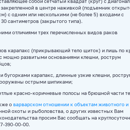
ставляющее собой сетчатый квадрат (круг) с диагона
с закрепленной в центре наживкой (подъемник открыт
см) с одним или несколькими (не более 5) входами с
 30
сантиметров (закрытого типа).
ими отличиями трех перечисленных видов раков
ипов карапакс (прикрывающий тело щиток) и лишь по к
 с мощно развитыми основаниями клешни, рострум
бцов;
 и бугорками карапакс, длинные узкие клешни, ростру
вооружены острыми шипиками;
ветлые красно-коричневые полосы на брюшной части те
акже о
варварском отношении к объектам животного и
нной охоты и рыболовства, о других известных Вам
конодательства просим Вас сообщать на круглосуточ
7-390-00-00.