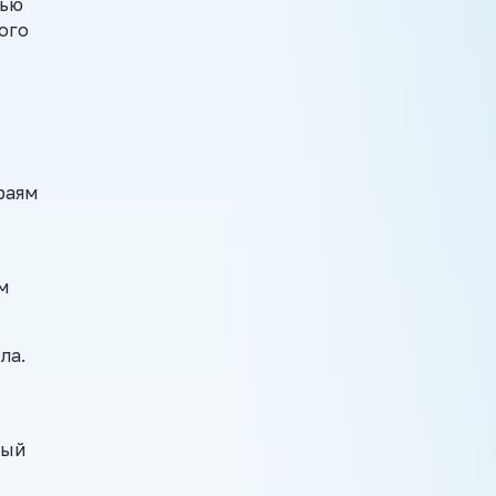
лью
ого
раям
м
ла.
ный