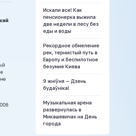
Искали все! Как
пенсионерка выжила
кий
две недели в лесу без
еды и воды
Рекордное обмеление
рек, тернистый путь в
Европу и беспилотное
ый
безумие Киева
ое
 не
9 жніўня — Дзень
будаўніка!
Музыкальная арена
2006
развернулась в
Микашевичах на День
города