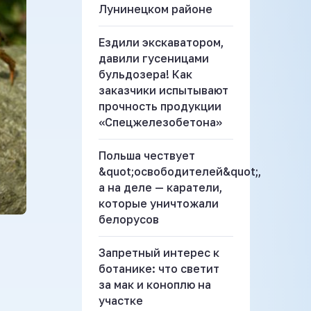
Лунинецком районе
Ездили экскаватором,
давили гусеницами
бульдозера! Как
заказчики испытывают
прочность продукции
«Спецжелезобетона»
Польша чествует
&quot;освободителей&quot;,
а на деле — каратели,
которые уничтожали
белорусов
Запретный интерес к
ботанике: что светит
за мак и коноплю на
участке