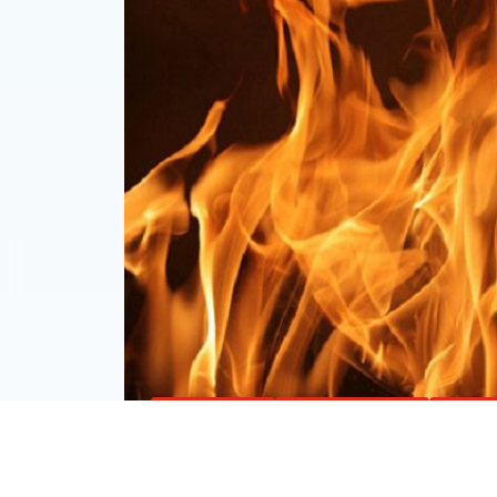
Микашевичи
Новости района
Общес